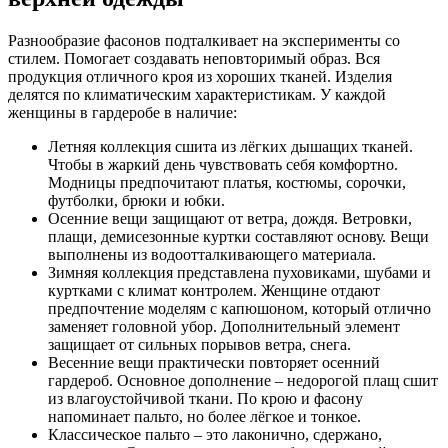
Разнообразие фасонов подталкивает на эксперименты со
стилем. Помогает создавать неповторимый образ. Вся
продукция отличного кроя из хороших тканей. Изделия
делятся по климатическим характеристикам. У каждой
женщины в гардеробе в наличие:
Летняя коллекция сшита из лёгких дышащих тканей.
Чтобы в жаркий день чувствовать себя комфортно.
Модницы предпочитают платья, костюмы, сорочки,
футболки, брюки и юбки.
Осенние вещи защищают от ветра, дождя. Ветровки,
плащи, демисезонные куртки составляют основу. Вещи
выполнены из водоотталкивающего материала.
Зимняя коллекция представлена пуховиками, шубами и
куртками с климат контролем. Женщине отдают
предпочтение моделям с капюшоном, который отлично
заменяет головной убор. Дополнительный элемент
защищает от сильных порывов ветра, снега.
Весенние вещи практически повторяет осенний
гардероб. Основное дополнение – недорогой плащ сшит
из влагоустойчивой ткани. По крою и фасону
напоминает пальто, но более лёгкое и тонкое.
Классическое пальто – это лаконично, сдержано,